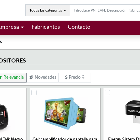
Todas las categorías
Empresa
Fabricantes
Contacto
s
OSITORES
Relevancia
Novedades
Precio
M Talk Negro
Celly amplificador de pantalla para
Energy Sistem D