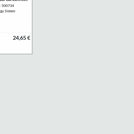
a: 500734
rgy Sistem
24,65 €