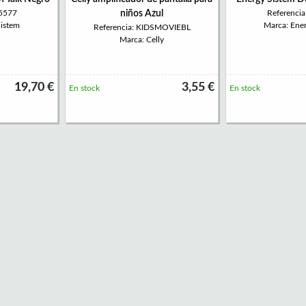
55577
niños Azul
Referenci
Sistem
Marca: Ene
Referencia: KIDSMOVIEBL
Marca: Celly
19,70 €
3,55 €
En stock
En stock