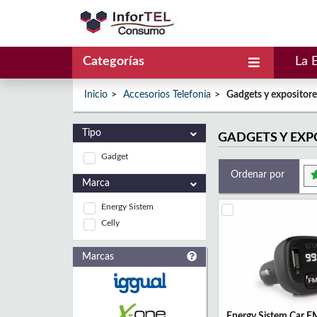
Categorías
La 
Inicio
Accesorios Telefonía
Gadgets y expositore
Tipo
GADGETS Y EXP
Gadget
Ordenar por
Marca
Energy Sistem
Celly
Marcas
Energy Sistem Car F