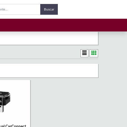
Buscar
ual CarConnect